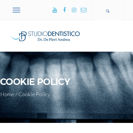
+39 0365
502751
COOKIE POLICY
Home
/
Cookie Policy