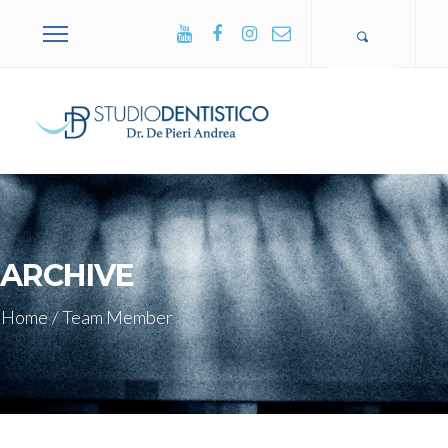
+39 0365
502751
ARCHIVE
Home
/
Team Member