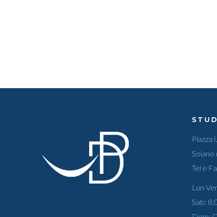
STUD
Piazza 
Soiano 
Tel e F
Lun-Ven
Sab: 8:
Dom: C