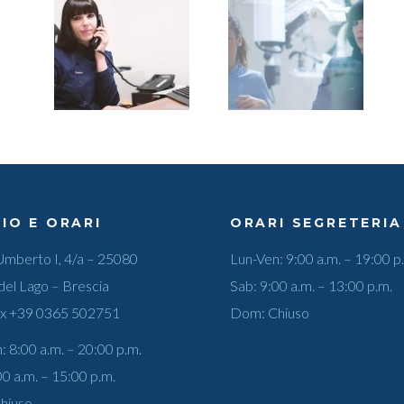
IO E ORARI
ORARI SEGRETERIA
Umberto I, 4/a – 25080
Lun-Ven: 9:00 a.m. – 19:00 p
del Lago – Brescia
Sab: 9:00 a.m. – 13:00 p.m.
ax
+39 0365 502751
Dom: Chiuso
: 8:00 a.m. – 20:00 p.m.
00 a.m. – 15:00 p.m.
hiuso