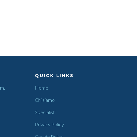
QUICK LINKS
.m.
Home
Chi siamo
Specialisti
Privacy Policy
Cookie Policy