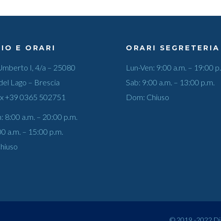
IO E ORARI
ORARI SEGRETERIA
Umberto I, 4/a – 25080
Lun-Ven: 9:00 a.m. – 19:00 p
del Lago – Brescia
Sab: 9:00 a.m. – 13:00 p.m.
ax
+39 0365 502751
Dom: Chiuso
: 8:00 a.m. – 20:00 p.m.
00 a.m. – 15:00 p.m.
hiuso
© 2019 -2022 Dire