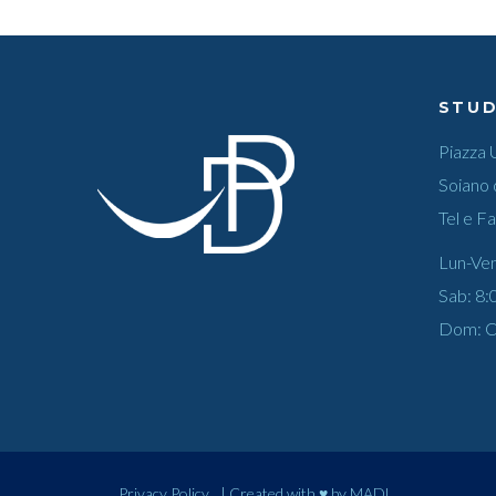
STUD
Piazza 
Soiano 
Tel e F
Lun-Ven
Sab: 8:
Dom: C
Privacy Policy
| Created with ♥ by
MADL