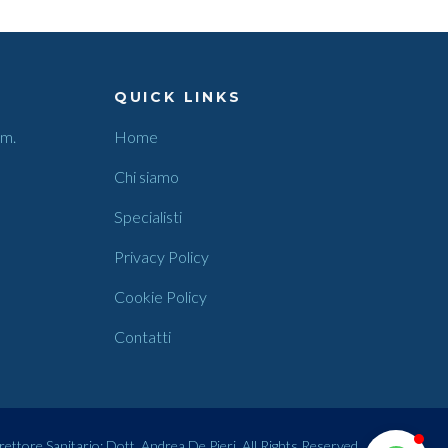
QUICK LINKS
.m.
Home
Chi siamo
Specialisti
Privacy Policy
Cookie Policy
Contatti
ttore Sanitario: Dott. Andrea De Pieri. All Rights Reserved.