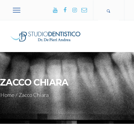
+39 0365
502751
ZACCO CHIARA
Home
/
Zacco Chiara