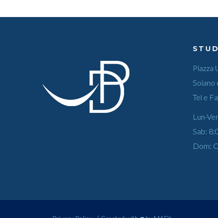
STUD
Piazza 
Soiano 
Tel e F
Lun-Ven
Sab: 8:
Dom: C