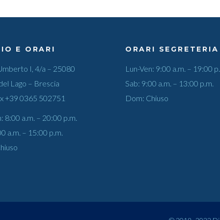
IO E ORARI
ORARI SEGRETERIA
Umberto I, 4/a – 25080
Lun-Ven: 9:00 a.m. – 19:00 p
del Lago – Brescia
Sab: 9:00 a.m. – 13:00 p.m.
ax
+39 0365 502751
Dom: Chiuso
: 8:00 a.m. – 20:00 p.m.
00 a.m. – 15:00 p.m.
hiuso