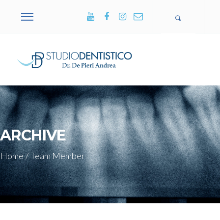
+39 0365
502751
ARCHIVE
Home
/
Team Member