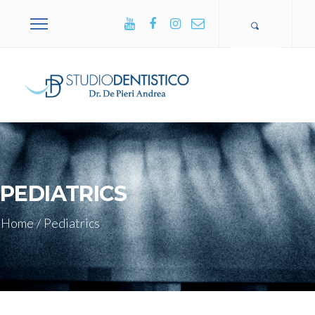
+39 0365
502751
PEDIATRICS
Home
/
Pediatrics