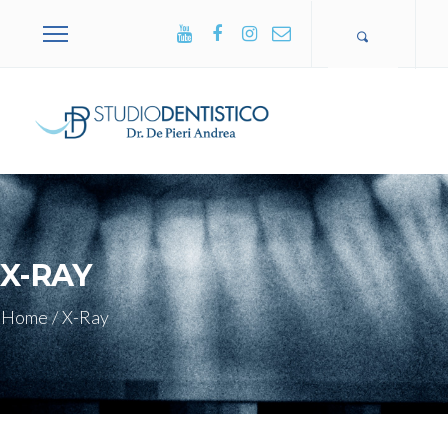
+39 0365
502751
X-RAY
Home
/
X-Ray